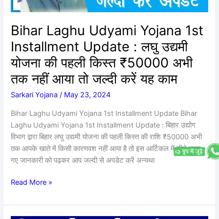
लघु
उद्यमी
योजना
Bihar Laghu Udyami Yojana 1st
की
Installment Update : लघु उद्यमी
पहली
किस्त
योजना की पहली किस्त ₹50000 अभी
₹50000
तक नहीं आया तो जल्दी करें यह काम
अभी
तक
Sarkari Yojana
/
May 23, 2024
नहीं
Bihar Laghu Udyami Yojana 1st Installment Update Bihar
आया
Laghu Udyami Yojana 1st Installment Update : बिहार उद्योग
तो
विभाग द्वारा बिहार लघु उद्यमी योजना की पहली किस्त की राशि ₹50000 अभी
जल्दी
तक आपके खाते में किसी कारणवश नहीं आया है तो इस आर्टिकल में नीचे बताए
करें
गए जानकारी को पढ़कर आप जल्दी से अपडेट करें अन्यथा
यह
काम
Read More »