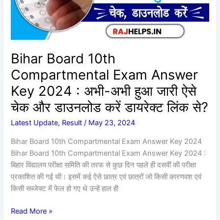
Key
2024
:
अभी-
अभी
Bihar Board 10th
हुआ
Compartmental Exam Answer
जारी
ऐसे
Key 2024 : अभी-अभी हुआ जारी ऐसे
चेक
चेक और डाउनलोड करें डायरेक्ट लिंक से?
और
डाउनलोड
Latest Update
,
Result
/
May 23, 2024
करें
Bihar Board 10th Compartmental Exam Answer Key 2024
डायरेक्ट
Bihar Board 10th Compartmental Exam Answer Key 2024 :
लिंक
बिहार विद्यालय परीक्षा समिति की तरफ से कुछ दिन पहले ही दसवीं की परीक्षा
से?
प्रकाशित की गई थी। इसमें कई ऐसे छात्र एवं छात्रों जो किसी कारणवश एवं
किसी सब्जेक्ट में फेल हो गए थे उन्हें हाल ही
Read More »