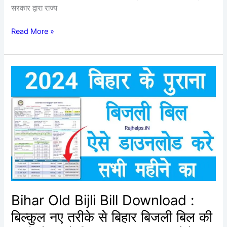
सरकारी
सरकार द्वारा राज्य
योजनाओं
और
Read More »
लाभ
Bihar
Old
Bijli
Bill
Download
:
बिल्कुल
नए
तरीके
से
बिहार
Bihar Old Bijli Bill Download :
बिजली
बिल्कुल नए तरीके से बिहार बिजली बिल की
बिल