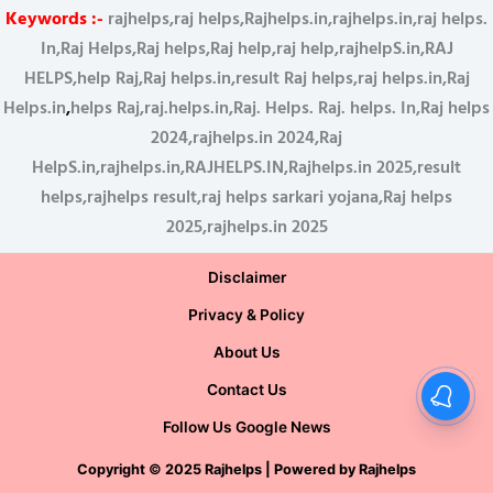
Keywords :-
rajhelps,raj helps,Rajhelps.in,rajhelps.in,raj helps.
In,Raj Helps,Raj helps,Raj help,raj help,rajhelpS.in,RAJ
HELPS,help Raj,Raj helps.in,result Raj helps,raj helps.in,Raj
Helps.in
,
helps Raj,raj.helps.in,Raj. Helps. Raj. helps. In,Raj helps
2024,rajhelps.in 2024,Raj
HelpS.in,rajhelps.in,RAJHELPS.IN,Rajhelps.in 2025,result
helps,rajhelps result,raj helps sarkari yojana,Raj helps
2025,rajhelps.in 2025
Disclaimer
Privacy & Policy
About Us
Contact Us
Follow Us Google News
Copyright
©
2025 Rajhelps | Powered by
Rajhelps