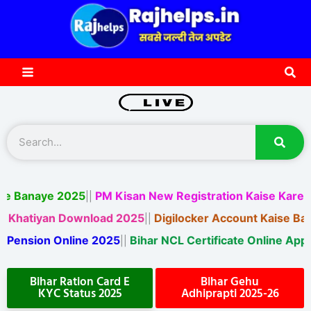
Skip
to
content
Sea
S
e
a
r
rd Kaise Banaye 2025
PM Kisan New Registration Kaise
||
c
h
iyan Download 2025
Digilocker Account Kaise Banaye 
||
ion Online 2025
Bihar NCL Certificate Online Apply 202
||
Bihar Ration Card E
Bihar Gehu
KYC Status 2025
Adhiprapti 2025-26