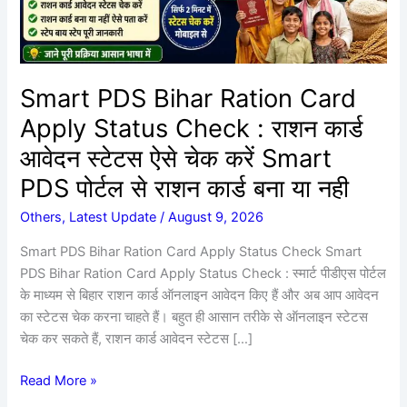
Check
:
राशन
कार्ड
Smart PDS Bihar Ration Card
आवेदन
Apply Status Check : राशन कार्ड
स्टेटस
ऐसे
आवेदन स्टेटस ऐसे चेक करें Smart
चेक
PDS पोर्टल से राशन कार्ड बना या नही
करें
Smart
Others
,
Latest Update
/
August 9, 2026
PDS
Smart PDS Bihar Ration Card Apply Status Check Smart
पोर्टल
PDS Bihar Ration Card Apply Status Check : स्मार्ट पीडीएस पोर्टल
से
के माध्यम से बिहार राशन कार्ड ऑनलाइन आवेदन किए हैं और अब आप आवेदन
राशन
का स्टेटस चेक करना चाहते हैं। बहुत ही आसान तरीके से ऑनलाइन स्टेटस
कार्ड
चेक कर सकते हैं, राशन कार्ड आवेदन स्टेटस […]
बना
या
Read More »
नही