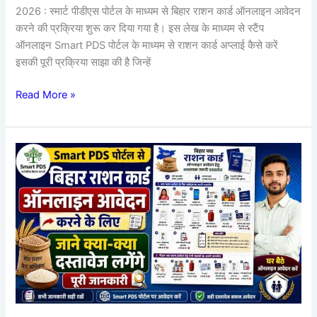
2026 : स्मार्ट पीडीएस पोर्टल के माध्यम से बिहार राशन कार्ड ऑनलाइन आवेदन
करने की प्रक्रिया शुरू कर दिया गया है। इस लेख के माध्यम से स्टैंप
ऑनलाइन Smart PDS पोर्टल के माध्यम से राशन कार्ड अप्लाई कैसे करें
इसकी पूरी प्रक्रिया साझा की है जिन्हें
Read More »
Smart
PDS
Bihar
Ration
Card
Apply
Required
Documents
2026
: