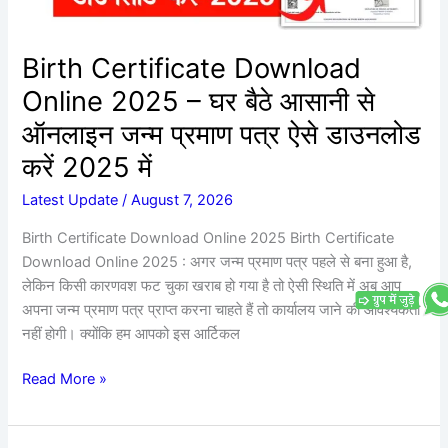
आसानी
से
ऑनलाइन
Birth Certificate Download
जन्म
Online 2025 – घर बैठे आसानी से
प्रमाण
पत्र
ऑनलाइन जन्म प्रमाण पत्र ऐसे डाउनलोड
ऐसे
करें 2025 में
डाउनलोड
करें
Latest Update
/
August 7, 2026
2025
Birth Certificate Download Online 2025 Birth Certificate
में
Download Online 2025 : अगर जन्म प्रमाण पत्र पहले से बना हुआ है,
लेकिन किसी कारणवश फट चुका खराब हो गया है तो ऐसी स्थिति में अब आप
अपना जन्म प्रमाण पत्र प्राप्त करना चाहते हैं तो कार्यालय जाने की आवश्यकता
नहीं होगी। क्योंकि हम आपको इस आर्टिकल
Read More »