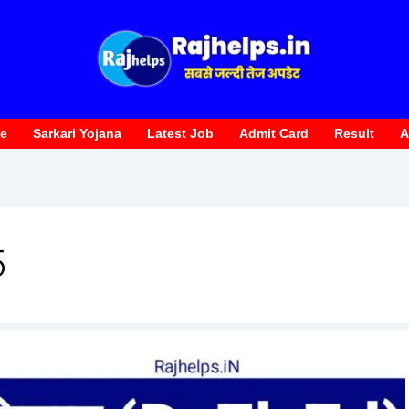
te
Sarkari Yojana
Latest Job
Admit Card
Result
A
5