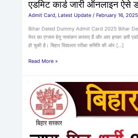
एडमिट कार्ड जारी ऑनलाइन ऐसे ड
Admit Card
,
Latest Update
/
February 16, 2025
Bihar Deled Dummy Admit Card 2025 Bihar Deled
पेपर का एग्जाम हेतु नामांकन करवाए हैं और आप इनका डमी एड
हो चुकी है। बिहार विद्यालय परीक्षा समिति की ओर […]
Read More »
Bihar
Gram
Kachahari
Nyaya
Mitra
Vacancy
2025