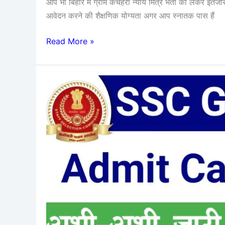
आप भी बिहार में ग्राम कचहरी न्याय मित्र भर्ती को लेकर इंतज
आवेदन करने की शैक्षणिक योग्यता अगर आप स्नातक पास हैं
Read More »
SSC
GD
Constable
Admit
Card
2025
–
SSC
GD
Admit
Card