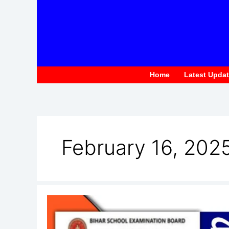
to
content
Home
Latest Upda
February 16, 202
Bihar
Deled
Dummy