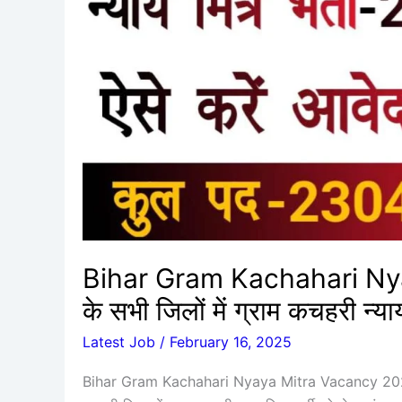
–
बिहार
के
सभी
जिलों
में
ग्राम
कचहरी
न्याय
मित्र
की
Bihar Gram Kachahari Nya
नई
के सभी जिलों में ग्राम कचहरी न्
भर्ती
ऑनलाइन
Latest Job
/
February 16, 2025
आवेदन
करें
Bihar Gram Kachahari Nyaya Mitra Vacancy 20