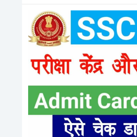
SSC
GD
Exam
City
2025
–
SSC
GD
Constable
Admit
Card
2025
परीक्षा
तिथि
और