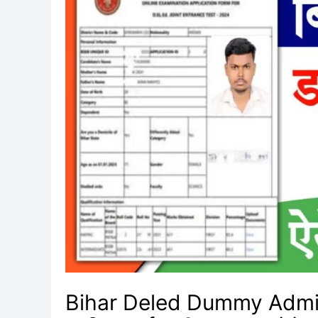
Admit
Card
2025
:
बिहार
Deled
डमी
एडमिट
कार्ड
जारी
ऑनलाइन
ऐसे
डाउनलोड
करें
Bihar Deled Dummy Admit 