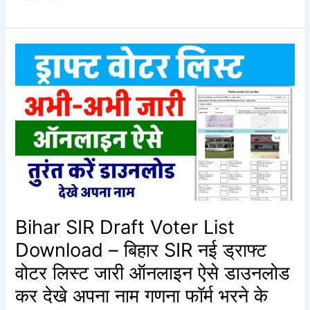
Bihar
SIR
Draft
Voter
List
Download
–
बिहार
SIR
नई
ड्राफ्ट
Bihar SIR Draft Voter List
वोटर
Download – बिहार SIR नई ड्राफ्ट
लिस्ट
जारी
वोटर लिस्ट जारी ऑनलाइन ऐसे डाउनलोड
ऑनलाइन
कर देखे अपना नाम गणना फॉर्म भरने के
ऐसे