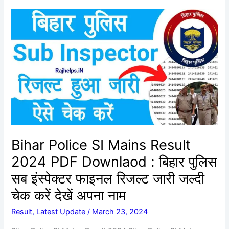
Bihar
Police
SI
Mains
Result
2024
PDF
Downlaod
:
बिहार
पुलिस
Bihar Police SI Mains Result
सब
2024 PDF Downlaod : बिहार पुलिस
इंस्पेक्टर
फाइनल
सब इंस्पेक्टर फाइनल रिजल्ट जारी जल्दी
रिजल्ट
चेक करें देखें अपना नाम
जारी
जल्दी
Result
,
Latest Update
/
March 23, 2024
चेक