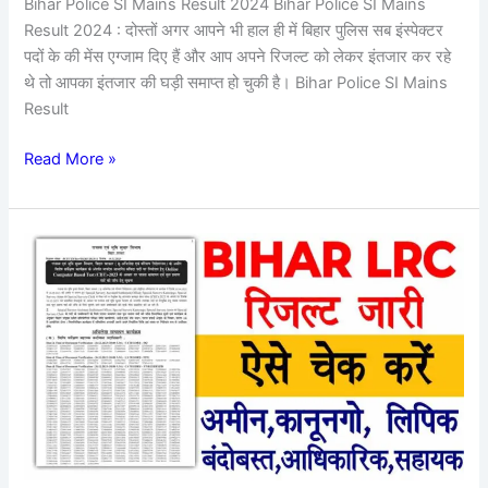
Bihar Police SI Mains Result 2024 Bihar Police SI Mains
करें
Result 2024 : दोस्तों अगर आपने भी हाल ही में बिहार पुलिस सब इंस्पेक्टर
देखें
पदों के की मेंस एग्जाम दिए हैं और आप अपने रिजल्ट को लेकर इंतजार कर रहे
अपना
थे तो आपका इंतजार की घड़ी समाप्त हो चुकी है। Bihar Police SI Mains
नाम
Result
Read More »
Bihar
Amin
Result
2023
Direct
Check
Download
Link
:
अभी-