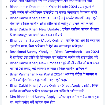
पोर्टल, अभी ऑनलाइन ऐसे करें रजिस्ट्रेशन और सभी सेवाएं का लाभ
Bihar Jamin Documents Kaise Nikale 2024 : अब पुराने से
पुराने जमीन की ओरिजिनल डॉक्यूमेंट का नकल ऑनलाइन निकलना सीखे
Bihar Dakhil Kharij Status – आ गई नई अपडेट अब ऑनलाइन ऐसे
चेक करें दाखिल ख़ारिज अवैध तरीके से तो नहीं हुआ आपकी जमीन की
Bihar Dakhil Kharij New Update : दाखिल खारिज आवेदन से पहले
5 यह महत्वपूर्ण जानकारी जरूर ध्यान में रखें
Bihar Jamin Survey (Apply Online) : सर्वे के लिए अब 15 तरह का
दस्तावेज मान्य, बिना खतियान के ऐसे करें ऑनलाइन आवेदन?
Revisional Survey Khatiyan (Direct Download) – अब 2024
में डायरेक्ट इस तरीके से रिविजनल सर्वे खतियान जमीन की डाउनलोड करें
Bihar Dakhil Kharij New Process : पूर्वजों की जमीन को आप अपने
नाम से ऐसे कराए, नई व्यवस्था के तहत दाखिल खारिज आवेदन से
Bihar Parimarjan Plus Portal 2024 : अब नए पोर्टल के माध्यम से
जमीन को इंटरनेट पर तुरंत ऑनलाइन ऐसे चढ़ाएं
Bihar Dakhil Kharij Apply Online (Direct Apply Link) : बिहार
जमीन का दाखिल खारिज ऑनलाइन इस तरीके से आवेदन करें
Dlrs Bihar Land Survey Apply – ऑनलाइन जमीन सर्वे आवेदन हुआ
बंद, जाने जमीन सर्वे आवेदन कैसे होगा