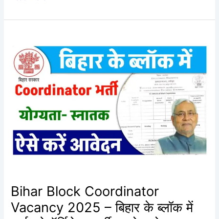
Bihar
Block
Coordinator
Vacancy
2025
–
बिहार
के
ब्लॉक
में
आई
कोऑर्डिनेटर
भर्ती,
Bihar Block Coordinator
जाने
आवेदन
Vacancy 2025 – बिहार के ब्लॉक में
प्रक्रिया