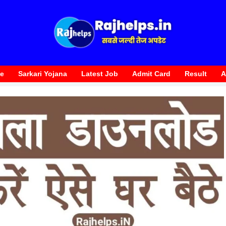
te
Sarkari Yojana
Latest Job
Admit Card
Result
A