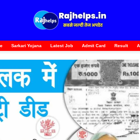
te
Sarkari Yojana
Latest Job
Admit Card
Result
A