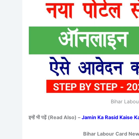
Bihar Labo
इन्हें भी पढ़ें (Read Also) –
Jamin Ka Rasid Kaise Kate 
Bihar Labour Card Ne