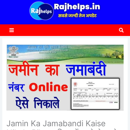
content
a
r
c
Sea
h
Jamin Ka Jamabandi Kaise