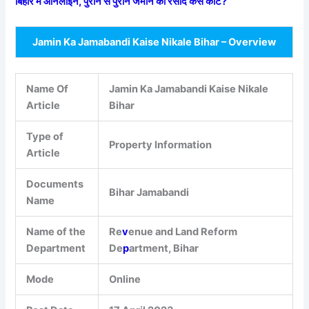
बिहार में ऑनलाइन, पुराने से पुराने जमीन का रसीद कैसे काटे?
Jamin Ka Jamabandi Kaise Nikale Bihar – Overview
Name Of
Jamin Ka Jamabandi Kaise Nikale
Article
Bihar
Type of
Property Information
Article
Documents
Bihar Jamabandi
Name
Name of the
Re
v
enue and Land Reform
Department
De
p
artment, Bihar
Mode
Online