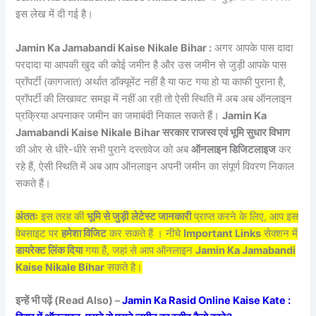
इस लेख में दी गई है।
Jamin Ka Jamabandi Kaise Nikale Bihar :
अगर आपके पास दादा
परदादा या आपकी खुद की कोई जमीन है और उस जमीन से जुड़ी आपके पास
प्रॉपर्टी (कागजात) अर्थात डॉक्यूमेंट नहीं है या फट गया हो या काफी पुराना है,
प्रॉपर्टी की लिखावट समझ में नहीं आ रही तो ऐसी स्थिति में अब अब ऑनलाइन
प्रक्रिया अपनाकर जमीन का जमाबंदी निकाल सकते हैं।
Jamin Ka
Jamabandi Kaise Nikale Bihar सरकार राजस्व एवं भूमि सुधार विभाग
की ओर से धीरे-धीरे सभी पुराने दस्तावेज को अब
ऑनलाइन डिजिटलाइज
कर
रहे हैं, ऐसी स्थिति में अब आप ऑनलाइन अपनी जमीन का संपूर्ण विवरण निकाल
सकते हैं।
अंततः
इस तरह की
भूमि से जुड़ी
लेटेस्ट जानकारी
प्राप्त करने के लिए, आप इस
वेबसाइट पर
हमेशा विजिट
कर सकते हैं । नीचे
Important Links
सेक्शन में
डायरेक्ट लिंक दिया
गया हैं, जहां से आप ऑनलाइन
Jamin Ka Jamabandi
Kaise Nikale Bihar
सकते है।
इन्हें भी पढ़ें (Read Also) –
Jamin Ka Rasid Online Kaise Kate :