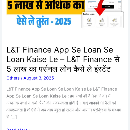
Kaise
Le
–
L&T
Finance
से
L&T Finance App Se Loan Se
5
लाख
Loan Kaise Le – L&T Finance से
का
5 लाख का पर्सनल लोन कैसे ले इंस्टेंट
पर्सनल
लोन
Others
/
August 3, 2025
कैसे
L&T Finance App Se Loan Se Loan Kaise Le L&T Finance
ले
App Se Loan Se Loan Kaise Le : हम सभी की दैनिक जीवन में
इंस्टेंट
अचानक कभी न कभी पैसों की आवश्यकता होती है। यदि आपको भी पैसों की
आवश्यकता है तो ऐसे में अब आप बहुत ही सरल और आसान प्रक्रिया के माध्यम
से […]