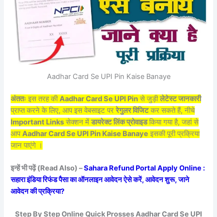
Aadhar Card Se UPI Pin Kaise Banaye
अंततः
इस तरह की
Aadhar Card Se UPI Pin
से जुड़ी
लेटेस्ट जानकारी
प्राप्त करने के लिए, आप इस वेबसाइट पर
रेगुलर विजिट
कर सकते हैं, नीचे
Important Links
सेक्शन में
डायरेक्ट लिंक प्रोवाइड
किया गया है, जहां से
आप
Aadhar Card Se UPI Pin Kaise Banaye
इसकी पूरी प्रक्रिया
जान पाएंगे ।
इन्हें भी पढ़ें (Read Also) –
Sahara Refund Portal Apply Online :
सहारा इंडिया रिफंड पैसा का ऑनलाइन आवेदन ऐसे करें, आवेदन शुरू, जाने
आवेदन की प्रक्रिया?
Step By Step Online Quick Prosses Aadhar Card Se UPI