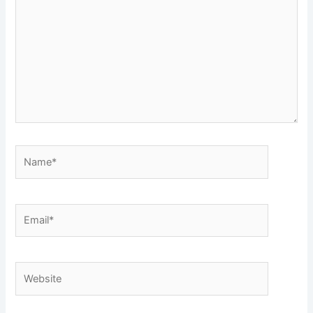
Name*
Email*
Website