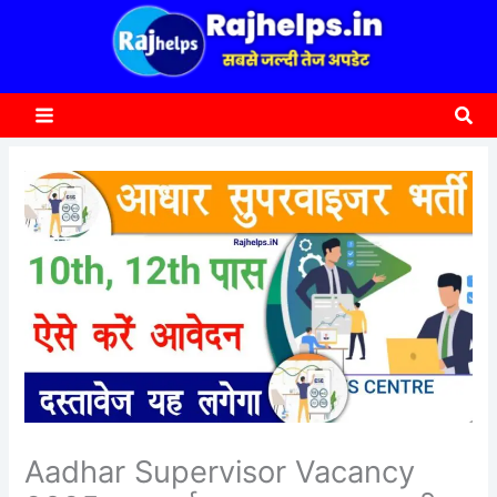
content
a
r
c
Sea
h
Aadhar Supervisor Vacancy