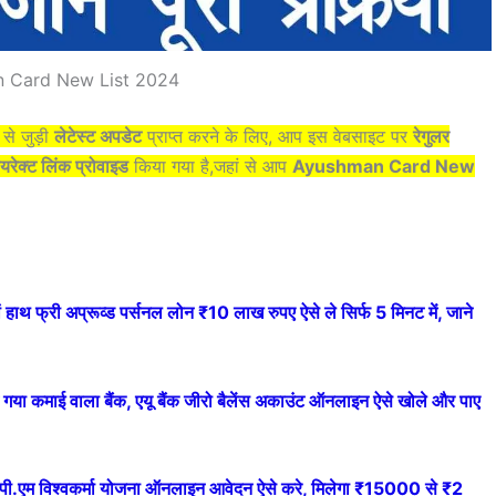
 Card New List 2024
4
से जुड़ी
लेटेस्ट अपडेट
प्राप्त करने के लिए, आप इस वेबसाइट पर
रेगुलर
यरेक्ट लिंक प्रोवाइड
किया गया है,जहां से आप
Ayushman Card New
ी अप्रूव्ड पर्सनल लोन ₹10 लाख रुपए ऐसे ले सिर्फ 5 मिनट में, जाने
ई वाला बैंक, एयू बैंक जीरो बैलेंस अकाउंट ऑनलाइन ऐसे खोले और पाए
विश्वकर्मा योजना ऑनलाइन आवेदन ऐसे करे, मिलेगा ₹15000 से ₹2