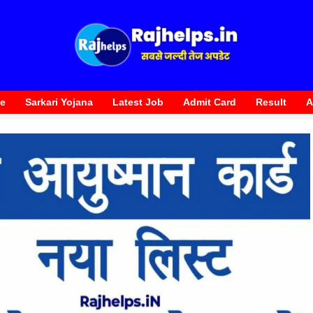
te
Sarkari Yojana
Latest Job
Admit Card
Result
A