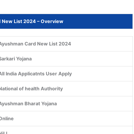
New List 2024 – Overview
Ayushman Card New List 2024
Sarkari Yojana
All India Applicatnts User Apply
National of health Authority
Ayushman Bharat Yojana
Online
NiLL