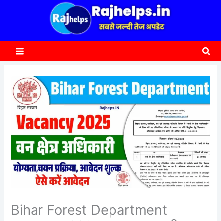
content
a
r
c
Sea
h
Bihar Forest Department