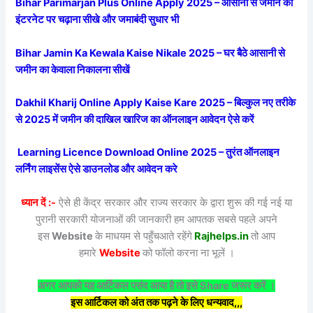
Bihar Parimarjan Plus Online Apply 2025 – आसानी से जमीन को
इंटरनेट पर चढ़ाना सीखे और जमाबंदी सुधार भी
Bihar Jamin Ka Kewala Kaise Nikale 2025 – घर बैठे आसानी से
जमीन का केवाला निकालना सीखें
Dakhil Kharij Online Apply Kaise Kare 2025 – बिल्कुल नए तरीके
से 2025 में जमीन की दाखिल खारिज का ऑनलाइन आवेदन ऐसे करें
Learning Licence Download Online 2025 – तुरंत ऑनलाइन
लर्निंग लाइसेंस ऐसे डाउनलोड और आवेदन करे
ध्यान दें :-
ऐसे ही केंद्र सरकार और राज्य सरकार के द्वारा शुरू की गई नई या
पुरानी सरकारी योजनाओं की जानकारी हम आपतक सबसे पहले अपने
इस
Website
के माधयम से पहुँचआते रहेंगे
Rajhelps.in
तो आप
हमारे
Website
को फॉलो करना ना भूलें ।
अगर आपको यह आर्टिकल पसंद आया है तो इसे Share जरूर करें ।
इस आर्टिकल को अंत तक पढ़ने के लिए धन्यवाद,,,