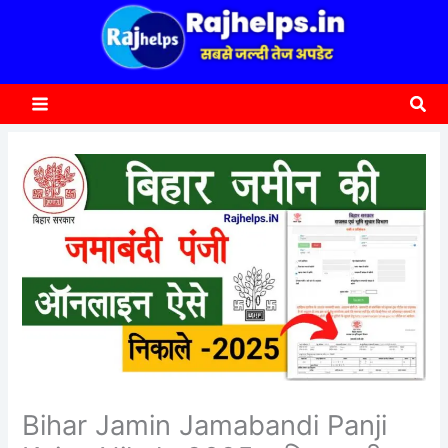
content
a
r
c
Sea
h
Bihar Jamin Jamabandi Panji