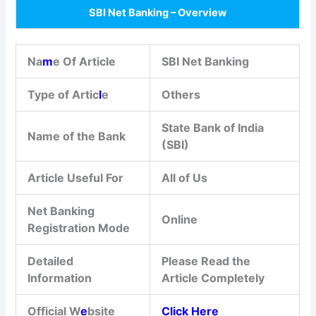
SBI Net Banking – Overview
Na
m
e Of Article
SBI Net Banking
Type of Artic
l
e
Others
State Bank of India
Name of the Bank
(SBI)
Article Useful For
All of Us
Net Banking
Online
Registration Mode
Detailed
Please Read the
Information
Article Completely
Official W
e
bsite
Click Here