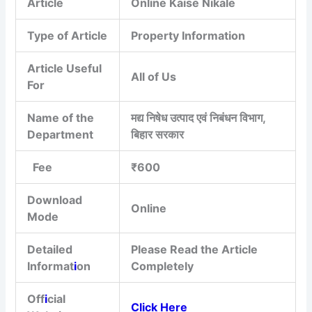
Article
Online Kaise Nikale
Type of Article
Property Information
Article Useful
All of Us
For
Name of the
मद्य निषेध उत्पाद एवं निबंधन विभाग,
Department
बिहार सरकार
Fee
₹600
Download
Online
Mode
Detailed
Please Read the Article
Informat
i
on
Completely
Off
i
cial
Click Here