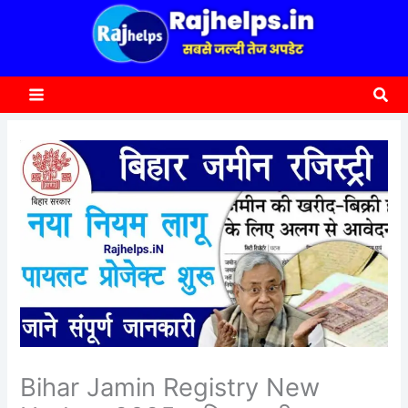
content
a
r
c
Sea
h
Bihar Jamin Registry New