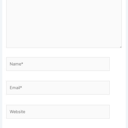
Name*
Email*
Website