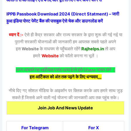
आसानी से ऑनलाइन ऐसे बनाएं और पूरी लेनदेन करें अपने फोन से
IPPB Passbook Download 2024 (Direct Statment) – जारी
हुआ इंडिया पोस्ट पेमेंट बैंक की पासबुक ऐसे चेक और डाउनलोड करें
ध्यान दें :-
ऐसे ही केंद्र सरकार और राज्य सरकार के द्वारा शुरू की गई नई या
पुरानी सरकारी योजनाओं की जानकारी हम आपतक सबसे पहले अपने
इस
Website
के माधयम से पहुँचआते रहेंगे
Rajhelps.in
तो आप
हमारे
Website
को फॉलो करना ना भूलें ।
अगर आपको यह आर्टिकल पसंद आया है तो इसे Share जरूर करें ।
इस आर्टिकल को अंत तक पढ़ने के लिए धन्यवाद,,,
नीचे दिए गए सोशल मीडिया के आइकॉन पर क्लिक करके आप हमारे साथ जुड़
सकते हैं जिससे आने वाली नई योजना की जानकारी आप तक पहुंच सके।
Join Job And News Update
For Telegram
For X