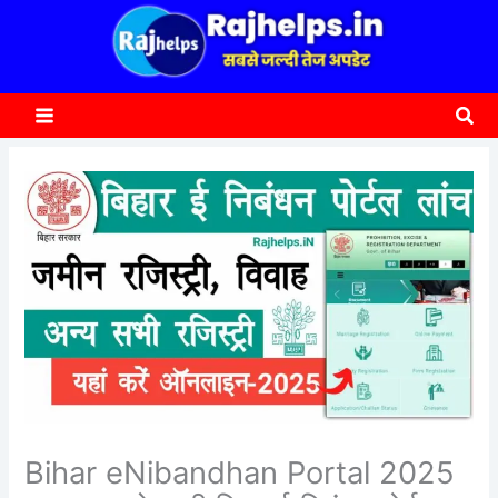
content
a
r
c
Sea
h
Bihar eNibandhan Portal 2025