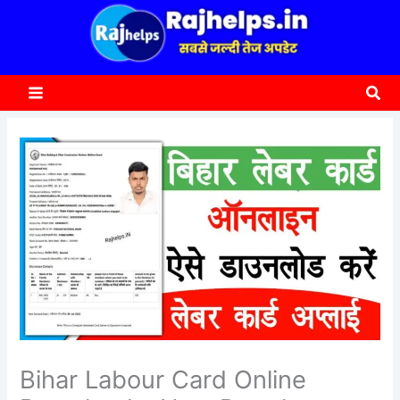
content
a
r
c
Sea
h
Bihar Labour Card Online