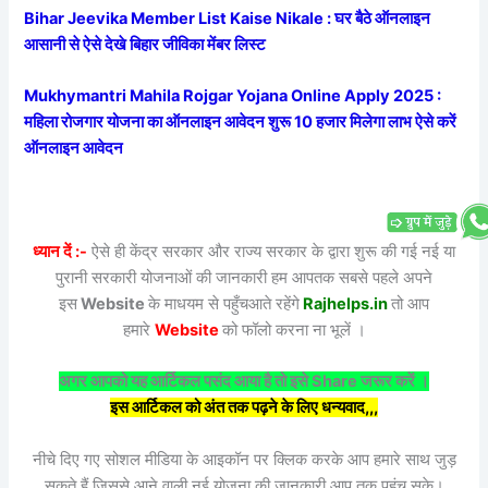
Bihar Jeevika Member List Kaise Nikale : घर बैठे ऑनलाइन
आसानी से ऐसे देखे बिहार जीविका मेंबर लिस्ट
Mukhymantri Mahila Rojgar Yojana Online Apply 2025 :
महिला रोजगार योजना का ऑनलाइन आवेदन शुरू 10 हजार मिलेगा लाभ ऐसे करें
ऑनलाइन आवेदन
ध्यान दें :-
ऐसे ही केंद्र सरकार और राज्य सरकार के द्वारा शुरू की गई नई या
पुरानी सरकारी योजनाओं की जानकारी हम आपतक सबसे पहले अपने
इस
Website
के माधयम से पहुँचआते रहेंगे
Rajhelps.in
तो आप
हमारे
Website
को फॉलो करना ना भूलें ।
अगर आपको यह आर्टिकल पसंद आया है तो इसे Share जरूर करें ।
इस आर्टिकल को अंत तक पढ़ने के लिए धन्यवाद,,,
नीचे दिए गए सोशल मीडिया के आइकॉन पर क्लिक करके आप हमारे साथ जुड़
सकते हैं जिससे आने वाली नई योजना की जानकारी आप तक पहुंच सके।