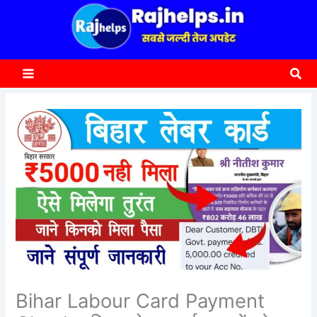
content
a
r
c
Sea
h
Bihar Labour Card Payment