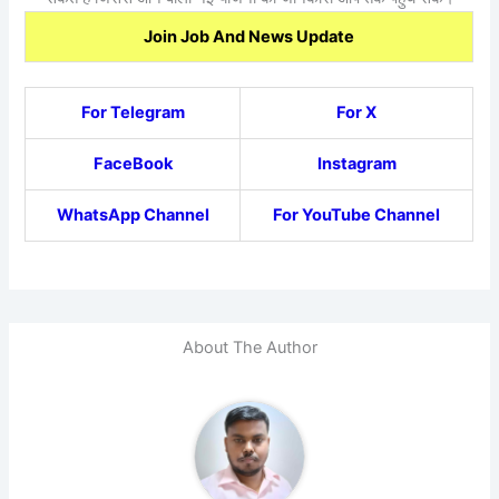
Join Job And News Update
For Telegram
For X
FaceBook
Instagram
WhatsApp Channel
For YouTube Channel
About The Author