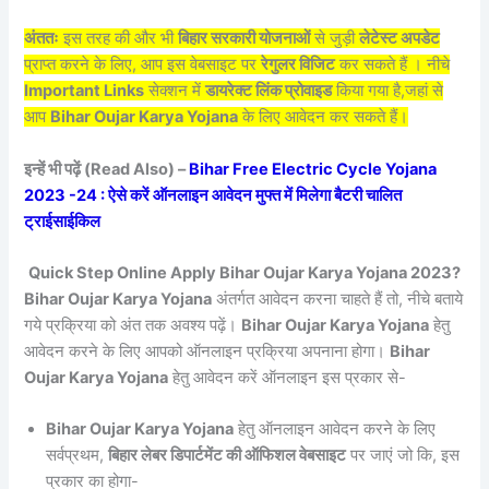
अंततः
इस तरह की और भी
बिहार सरकारी योजनाओं
से जुड़ी
लेटेस्ट अपडेट
प्राप्त करने के लिए, आप इस वेबसाइट पर
रेगुलर विजिट
कर सकते हैं । नीचे
Important Links
सेक्शन में
डायरेक्ट लिंक प्रोवाइड
किया गया है,जहां से
आप
Bihar Oujar Karya Yojana
के लिए आवेदन कर सकते हैं।
इन्हें भी पढ़ें (Read Also) –
Bihar Free Electric Cycle Yojana
2023 -24 : ऐसे करें ऑनलाइन आवेदन मुफ्त में मिलेगा बैटरी चालित
ट्राईसाईकिल
Quick Step Online Apply Bihar Oujar Karya Yojana 2023?
Bihar Oujar Karya Yojana
अंतर्गत आवेदन करना चाहते हैं तो, नीचे बताये
गये प्रक्रिया को अंत तक अवश्य पढ़ें।
Bihar Oujar Karya Yojana
हेतु
आवेदन करने के लिए आपको ऑनलाइन प्रक्रिया अपनाना होगा।
Bihar
Oujar Karya Yojana
हेतु आवेदन करें ऑनलाइन इस प्रकार से-
Bihar Oujar Karya Yojana
हेतु ऑनलाइन आवेदन करने के लिए
सर्वप्रथम,
बिहार लेबर डिपार्टमेंट की ऑफिशल वेबसाइट
पर जाएं जो कि, इस
प्रकार का होगा-