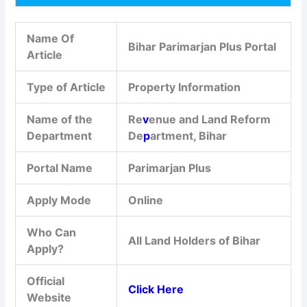
Name Of
Bihar Parimarjan Plus Portal
Article
Type of Article
Property Information
Name of the
Re
v
enue and Land Reform
Department
De
p
artment, Bihar
Portal Name
Parimarjan Plus
Apply Mode
Online
Who Can
All Land Holders of Bihar
Apply?
Official
Click Here
Website