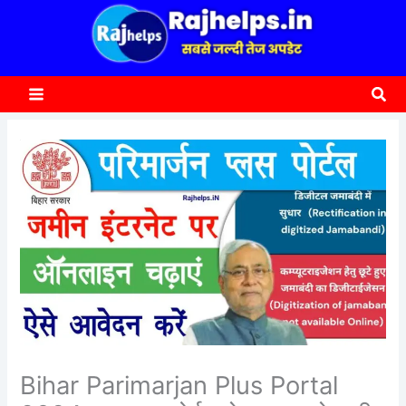
content
a
r
c
Sea
h
Bihar Parimarjan Plus Portal