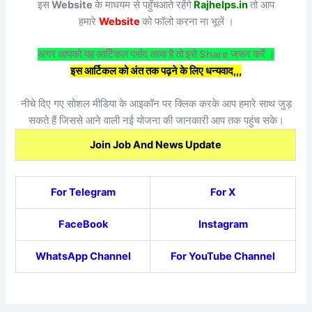
इस
Website
के माधयम से पहुँचआते रहेंगे
Rajhelps.in
तो आप
हमारे
Website
को फॉलो करना ना भूलें ।
अगर आपको यह आर्टिकल पसंद आया है तो इसे Share जरूर करें ।
इस आर्टिकल को अंत तक पढ़ने के लिए धन्यवाद,,,
नीचे दिए गए सोशल मीडिया के आइकॉन पर क्लिक करके आप हमारे साथ जुड़
सकते हैं जिससे आने वाली नई योजना की जानकारी आप तक पहुंच सके।
Join Job And News Update
For Telegram
For X
FaceBook
Instagram
WhatsApp Channel
For YouTube Channel