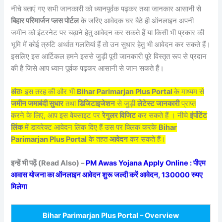
नीचे बताएं गए सभी जानकारी को ध्यानपूर्वक पढ़कर तथा जानकार आसानी से
बिहार परिमार्जन प्लस पोर्टल
के जरिए आवेदक घर बैठे ही ऑनलाइन अपनी
जमीन को इंटरनेट पर चढ़ाने हेतु आवेदन कर सकते हैं या किसी भी प्रकार की
भूमि में कोई त्रुटि अर्थात गलतियां हैं तो उन सुधार हेतु भी आवेदन कर सकते हैं।
इसलिए इस आर्टिकल हमने इससे जुड़ी पूरी जानकारी पूरे विस्तृत रूप से प्रदान
की है जिसे आप ध्यान पूर्वक पढ़कर आसानी से जान सकते हैं।
अंतः
इस तरह की और भी
Bihar Parimarjan Plus Portal
के माध्यम से
जमीन जमाबंदी सुधार
तथा
डिजिटाइजेशन
से जुड़ी
लेटेस्ट जानकारी
प्राप्त
करने के लिए, आप इस वेबसाइट पर
रेगुलर विजिट
कर सकते हैं । नीचे
इंर्पोटेंट
लिंक
में डायरेक्ट आवेदन लिंक दिए हैं उस पर क्लिक करके
Bihar
Parimarjan Plus Portal
के तहत
आवेदन
कर सकते हैं।
इन्हें भी पढ़ें (Read Also) –
PM Awas Yojana Apply Online : पीएम
आवास योजना का ऑनलाइन आवेदन शुरू जल्दी करें आवेदन, 130000 रुपए
मिलेगा
Bihar Parimarjan Plus Portal – Overview