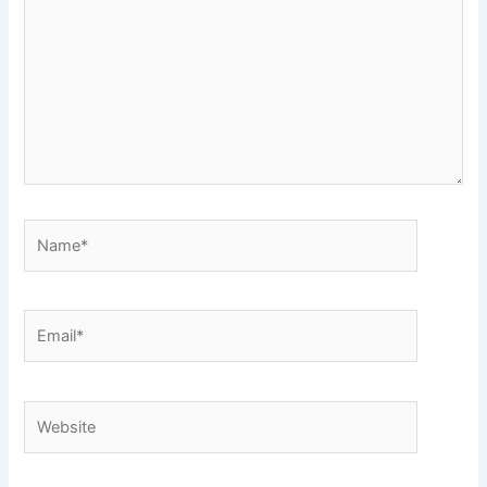
Name*
Email*
Website