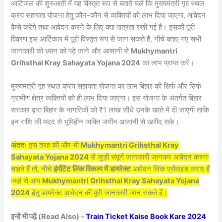
आर्टिकल की शुरुआती में यह विस्तृत रूप से बताते चले कि मुख्यमंत्री गृह स्थल
क्रय सहायता योजना हेतु कौन-कौन से व्यक्तियों को लाभ दिया जाएगा, आवेदन
कैसे करेंगे तथा आवेदन करने के लिए क्या पात्रता रखी गई है। इसकी पूरी
विवरण इस आर्टिकल में पूरी विस्तृत रूप से जान सकते हैं, नीचे बताए गए सभी
जानकारी को ध्यान को पढ़े जाने और आसानी से
Mukhymantri
Grihsthal Kray Sahayata Yojana 2024
का लाभ प्राप्त करें।
मुख्यमंत्री गृह स्थल क्रय सहायता योजना का लाभ बिहार की सिर्फ और सिर्फ
ग्रामीण क्षेत्र व्यक्तियों को ही लाभ दिया जाएगा। इस योजना के अंतर्गत बिहार
सरकार द्वारा बिहार के नागरिकों को ₹1 लाख सीधे उनके खाते में दी जाएगी ताकि
इन राशि की मदद से भूमिहीन व्यक्ति जमीन आसानी से खरीद सके।
अंततः
इस तरह की और भी
Mukhymantri Grihsthal Kray
Sahayata Yojana 2024
से जुड़ी संपूर्ण जानकारी जानकर आवेदन करना
चाहते हैं तो, नीचे
इंर्पोटेंट लिंक विकल्प में डायरेक्ट
आवेदन लिंक प्रोवाइड कराए हैं
जहां से आप
Mukhymantri Grihsthal Kray Sahayata Yojana
2024
हेतु डायरेक्ट आवेदन की पूरी जानकारी जान सकते हैं।
इन्हें भी पढ़ें (Read Also) –
Train Ticket Kaise Book Kare 2024