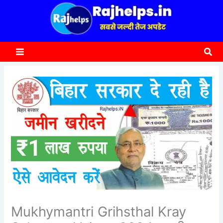
content
a
r
c
Sea
h
Mukhymantri Grihsthal Kray