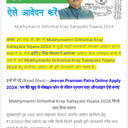
Mukhymantri Grihsthal Kray Sahayata Yojana 2024
अंततः
इस तरह की और भी
Mukhymantri Grihsthal Kray
Sahayata Yojana 2024
से जुड़ी संपूर्ण जानकारी जानकर आवेदन करना
चाहते हैं तो, नीचे
इंर्पोटेंट लिंक विकल्प में डायरेक्ट
आवेदन लिंक प्रोवाइड कराए हैं
जहां से आप
Mukhymantri Grihsthal Kray Sahayata Yojana
2024
हेतु डायरेक्ट आवेदन की पूरी जानकारी जान सकते हैं।
इन्हें भी पढ़ें (Read Also) –
Jeevan Pramaan Patra Online Apply
2024 : घर बैठे खुद से मोबाइल फोन से जीवन प्रमाण पत्र ऑनलाइन ऐसे बनाएं
Mukhymantri Grihsthal Kray Sahayata Yojana 2024 किन्हे
लाभ दिया जाएगा
मुख्यमंत्री गृह स्थल क्रय सहायता योजना अंतर्गत जमीन खरीदने हेतु
₹100000 दिया जाएगा यह राशि किन्हे मिलेंगे इसकी पूरी जानकारी नीचे जान