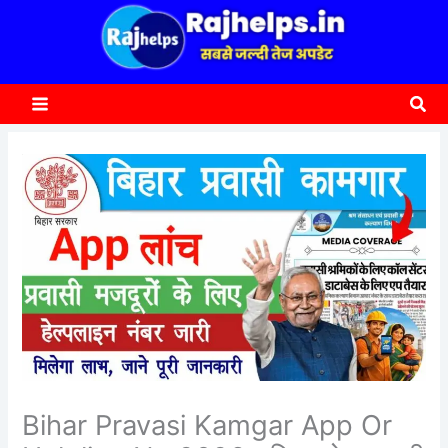
content
a
r
c
Sea
h
Bihar Pravasi Kamgar App Or