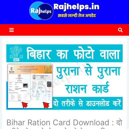
content
a
r
c
Sea
h
Bihar Ration Card Download : दो