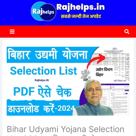
content
a
r
c
Sea
h
Bihar Udyami Yojana Selection