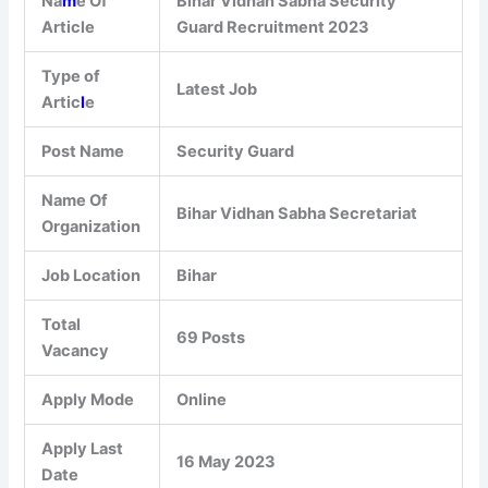
Na
m
e Of
Bihar Vidhan Sabha Security
Article
Guard Recruitment 2023
Type of
Latest Job
Artic
l
e
Post Name
Security Guard
Name Of
Bihar Vidhan Sabha Secretariat
Organization
Job Location
Bihar
Total
69 Posts
Vacancy
Apply Mode
Online
Apply Last
16 May 2023
Date