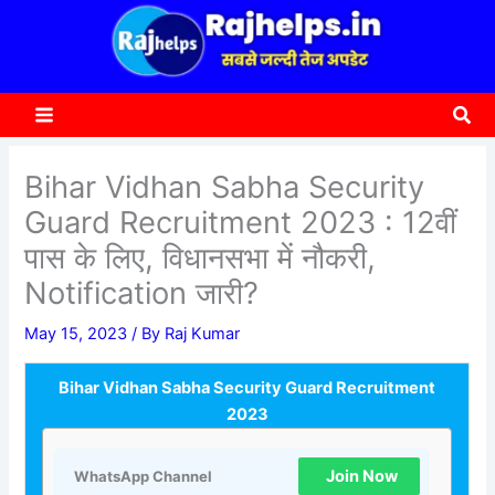
content
a
r
c
Sea
h
Bihar Vidhan Sabha Security
Guard Recruitment 2023 : 12वीं
पास के लिए, विधानसभा में नौकरी,
Notification जारी?
May 15, 2023
/ By
Raj Kumar
Bihar Vidhan Sabha Security Guard Recruitment
2023
Join Now
WhatsApp Channel