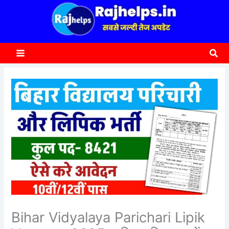
content
a
r
c
Sea
h
Bihar Vidyalaya Parichari Lipik