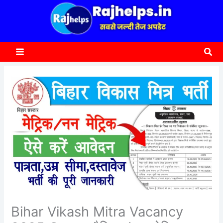
content
a
r
c
Sea
h
Bihar Vikash Mitra Vacancy