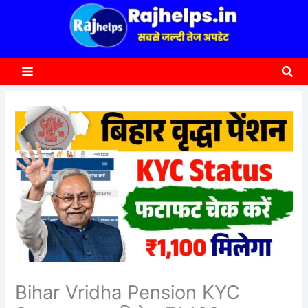
content
a
r
c
Sea
h
Bihar Vridha Pension KYC