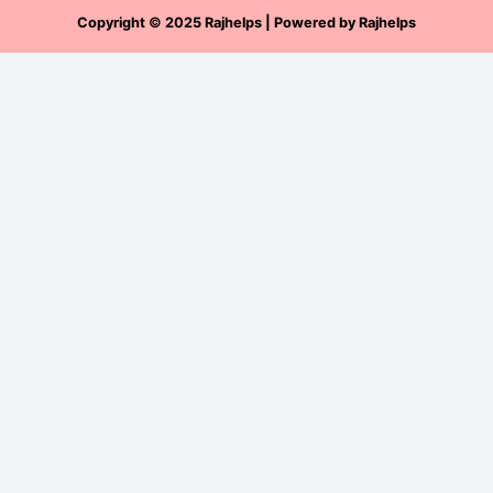
Copyright
©
2025 Rajhelps | Powered by
Rajhelps