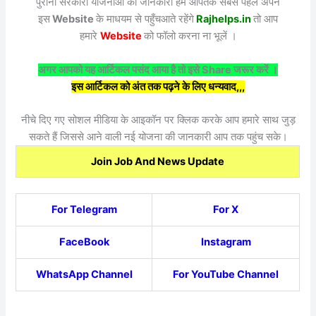
पुरानी सरकारी योजनाओं की जानकारी हम आपतक सबसे पहले अपने
इस
Website
के माधयम से पहुँचआते रहेंगे
Rajhelps.in
तो आप
हमारे
Website
को फॉलो करना ना भूलें ।
अगर आपको यह आर्टिकल पसंद आया है तो इसे Share जरूर करें ।
इस आर्टिकल को अंत तक पढ़ने के लिए धन्यवाद,,,
नीचे दिए गए सोशल मीडिया के आइकॉन पर क्लिक करके आप हमारे साथ जुड़
सकते हैं जिससे आने वाली नई योजना की जानकारी आप तक पहुंच सके।
Join Job And News Update
For Telegram
For X
FaceBook
Instagram
WhatsApp Channel
For YouTube Channel