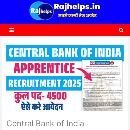
content
a
r
c
Sea
h
Central Bank of India