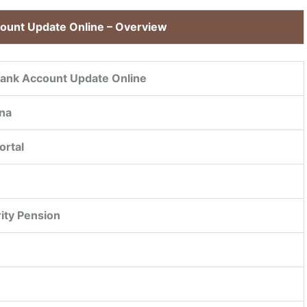
count Update Online – Overview
Bank Account Update Online
ana
ortal
rity Pension