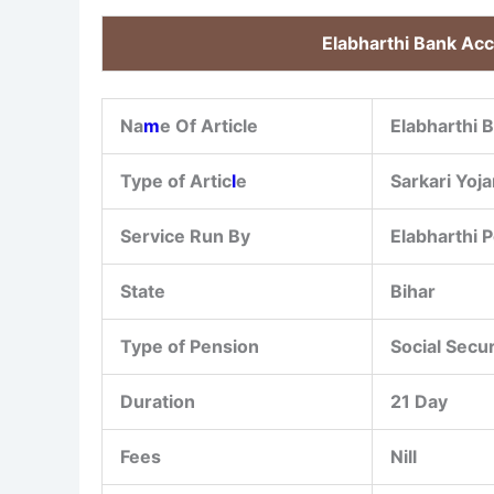
Elabharthi Bank Ac
Na
m
e Of Article
Elabharthi 
Type of Artic
l
e
Sarkari Yoj
Service Run By
Elabharthi P
State
Bihar
Type of Pension
Social Secu
Duration
21 Day
Fees
Nill