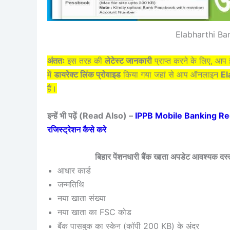
Elabharthi Ba
अंततः
इस तरह की
लेटेस्ट जानकारी
प्राप्त करने के लिए, आ
में
डायरेक्ट लिंक प्रोवाइड
किया गया जहां से आप ऑनलाइन
El
हैं।
इन्हें भी पढ़ें (Read Also) –
IPPB Mobile Banking Regi
रजिस्ट्रेशन कैसे करे
बिहार पेंशनधारी बैंक खाता अपडेट आवश्य
आधार कार्ड
जन्मतिथि
नया खाता संख्या
नया खाता का FSC कोड
बैंक पासबुक का स्केन (कॉपी 200 KB) के अंदर