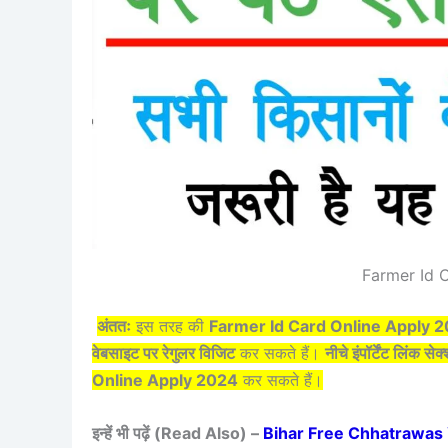
Farmer Id 
अंततः
इस तरह की
Farmer Id Card Online Apply 
वेबसाइट पर रेगुलर विजिट
कर सकते हैं।
नीचे इंपॉर्टेंट लिंक से
Online Apply 2024
कर सकते हैं।
इन्हें भी पढ़ें (Read Also) –
Bihar Free Chhatrawas Yoja