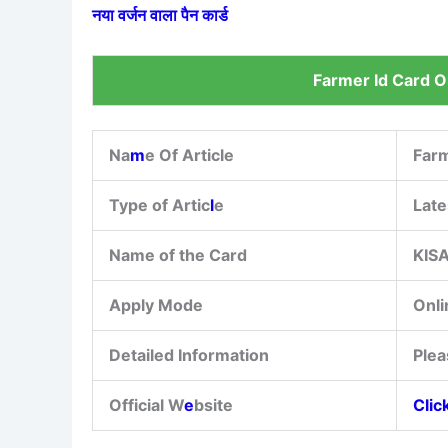
नया वर्जन वाला पैन कार्ड
Farmer Id Card O
Na
m
e Of Article
Farm
Type of Artic
l
e
Late
Name of the Card
KISA
Apply Mode
Onli
Detailed Information
Plea
Official W
e
bsite
Clic