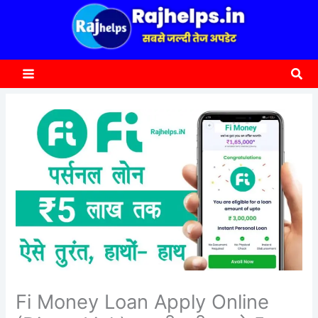
content
a
r
c
Sea
h
Fi Money Loan Apply Online