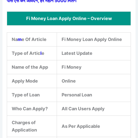
पास ऐसे करें आवेदन, हर महीने 5000 मिलेंगे
Fi Money Loan Apply Online – Overview
Na
m
e Of Article
Fi Money Loan Apply Online
Type of Artic
l
e
Latest Update
Name of the App
Fi Money
Apply Mode
Online
Type of Loan
Personal Loan
Who Can Apply?
All Can Users Apply
Charges of
As Per Applicable
Application