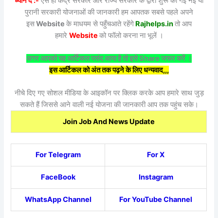
ध्यान दें :-
ऐसे ही केंद्र सरकार और राज्य सरकार के द्वारा शुरू की गई नई या
पुरानी सरकारी योजनाओं की जानकारी हम आपतक सबसे पहले अपने
इस
Website
के माधयम से पहुँचआते रहेंगे
Rajhelps.in
तो आप
हमारे
Website
को फॉलो करना ना भूलें ।
अगर आपको यह आर्टिकल पसंद आया है तो इसे Share जरूर करें ।
इस आर्टिकल को अंत तक पढ़ने के लिए धन्यवाद,,,
नीचे दिए गए सोशल मीडिया के आइकॉन पर क्लिक करके आप हमारे साथ जुड़
सकते हैं जिससे आने वाली नई योजना की जानकारी आप तक पहुंच सके।
Join Job And News Update
For Telegram
For X
FaceBook
Instagram
WhatsApp Channel
For YouTube Channel