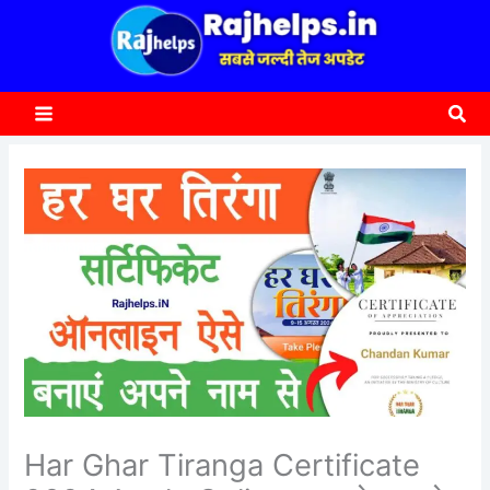
content
a
r
c
Sea
h
Har Ghar Tiranga Certificate