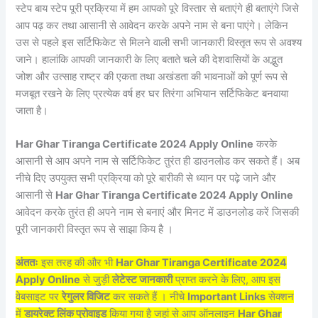
स्टेप बाय स्टेप पूरी प्रक्रिया में हम आपको पूरे विस्तार से बताएंगे ही बताएंगे जिसे
आप पढ़ कर तथा आसानी से आवेदन करके अपने नाम से बना पाएंगे। लेकिन
उस से पहले इस सर्टिफिकेट से मिलने वाली सभी जानकारी विस्तृत रूप से अवश्य
जाने। हालांकि आपकी जानकारी के लिए बताते चले की देशवासियों के अद्भुत
जोश और उत्साह राष्ट्र की एकता तथा अखंडता की भावनाओं को पूर्ण रूप से
मजबूत रखने के लिए प्रत्येक वर्ष हर घर तिरंगा अभियान सर्टिफिकेट बनवाया
जाता है।
Har Ghar Tiranga Certificate 2024 Apply Online
करके
आसानी से आप अपने नाम से सर्टिफिकेट तुरंत ही डाउनलोड कर सकते हैं। अब
नीचे दिए उपयुक्त सभी प्रक्रिया को पूरे बारीकी से ध्यान पर पढ़े जाने और
आसानी से
Har Ghar Tiranga Certificate 2024 Apply Online
आवेदन करके तुरंत ही अपने नाम से बनाएं और मिनट में डाउनलोड करें जिसकी
पूरी जानकारी विस्तृत रूप से साझा किय है ।
अंततः
इस तरह की और भी
Har Ghar Tiranga Certificate 2024
Apply Online
से जुड़ी
लेटेस्ट जानकारी
प्राप्त करने के लिए, आप इस
वेबसाइट पर
रेगुलर विजिट
कर सकते हैं । नीचे
Important Links
सेक्शन
में
डायरेक्ट लिंक प्रोवाइड
किया गया है जहां से आप ऑनलाइन
Har Ghar