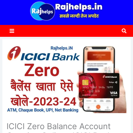
content
a
r
c
Sea
h
ICICI Zero Balance Account