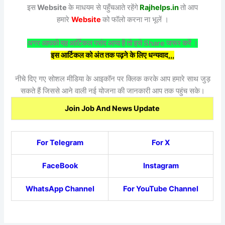
इस
Website
के माधयम से पहुँचआते रहेंगे
Rajhelps.in
तो आप
हमारे
Website
को फॉलो करना ना भूलें ।
अगर आपको यह आर्टिकल पसंद आया है तो इसे Share जरूर करें ।
इस आर्टिकल को अंत तक पढ़ने के लिए धन्यवाद,,,
नीचे दिए गए सोशल मीडिया के आइकॉन पर क्लिक करके आप हमारे साथ जुड़
सकते हैं जिससे आने वाली नई योजना की जानकारी आप तक पहुंच सके।
Join Job And News Update
For Telegram
For X
FaceBook
Instagram
WhatsApp Channel
For YouTube Channel