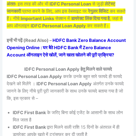
अंततः
इस तरह की और भी
IDFC Personal Loan
से जुड़ी
लेटेस्ट
जानकारी
प्राप्त करने के लिए, आप इस वेबसाइट पर
रेगुलर विजिट
कर सकते
हैं। नीचे
Important Links
सेक्शन में
डायरेक्ट लिंक दिया गया है
, जहां से
आप ऑनलाइन
IDFC Personal Loan Apply
कर सकते हैं।
इन्हें भी पढ़ें (Read Also) –
HDFC Bank Zero Balance Account
Opening Online : घर बैठे HDFC Bank में Zero Balance
Account ऑनलाइन ऐसे खोलें, जाने खाता खोलने की पूरी प्रक्रिया?
IDFC Personal Loan Apply हेतु मिलने वाले फायदे
IDFC Personal Loan Apply
करके उनके बहुत सारे फायदे ही फायदे
देखने को मिलेंगे ।
IDFC Personal Loan Apply
अंतर्गत उनके फायदे
जानने के लिए नीचे पूरी पूरी जानकारी के साथ उनके फायदे बताया गया है जो
कि, इस प्रकार से –
IDFC First Bank
के जरिए बिना कोई एजेंट के आसानी के साथ लोन
मिल जाता है
IDFC First Bank
द्वारा मिलने वाली राशि 15 दिनों के अंतराल में ही
डायरेक्ट आपके खाते में ट्रांसफर कर दी जाती है