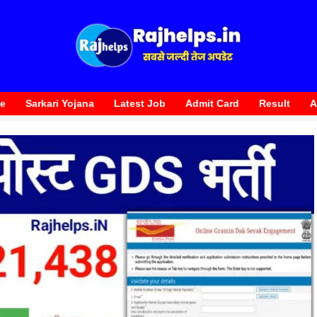
te
Sarkari Yojana
Latest Job
Admit Card
Result
A