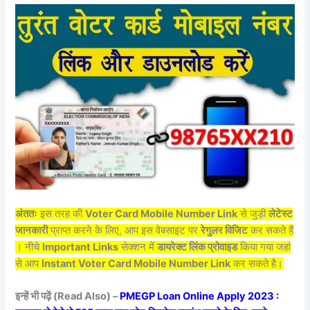
अंततः
इस तरह की
Voter Card Mobile Number Link
से जुड़ी
लेटेस्ट
जानकारी
प्राप्त करने के लिए, आप इस वेबसाइट पर
रेगुलर विजिट
कर सकते हैं
। नीचे
Important Links
सेक्शन में
डायरेक्ट लिंक प्रोवाइड
किया गया जहां
से आप
Instant Voter Card Mobile Number Link
कर सकते है।
इन्हें भी पढ़ें (Read Also) –
PMEGP Loan Online Apply 2023 :