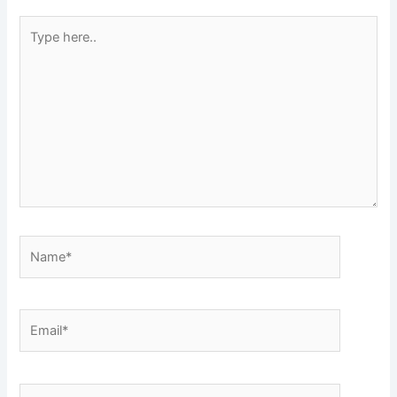
Type
here..
Name*
Email*
Website