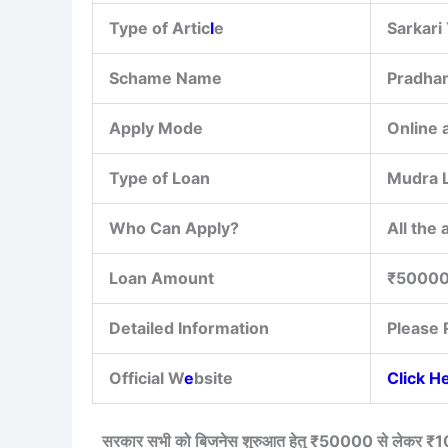
Type of Artic
l
e
Sarkari
Schame Name
Pradha
Apply Mode
Online 
Type of Loan
Mudra 
Who Can Apply?
All the 
Loan Amount
₹50000 
Detailed Information
Please 
Official W
e
bsite
Click H
सरकार सभी को बिजनेस शुरुआत हेतु ₹50000 से लेकर ₹10 