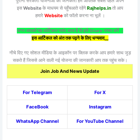
पुरानी सरकारी योजनाओं की जानकारी हम आपतक सबसे पहले अपने
इस
Website
के माधयम से पहुँचआते रहेंगे
Rajhelps.in
तो आप
हमारे
Website
को फॉलो करना ना भूलें ।
अगर आपको यह आर्टिकल पसंद आया है तो इसे Share जरूर करें ।
इस आर्टिकल को अंत तक पढ़ने के लिए धन्यवाद,,,
नीचे दिए गए सोशल मीडिया के आइकॉन पर क्लिक करके आप हमारे साथ जुड़
सकते हैं जिससे आने वाली नई योजना की जानकारी आप तक पहुंच सके।
Join Job And News Update
For Telegram
For X
FaceBook
Instagram
WhatsApp Channel
For YouTube Channel