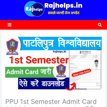
content
a
r
c
Sea
h
PPU 1st Semester Admit Card