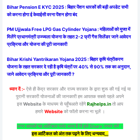
Bihar Pension E KYC 2025 : बिहार पेंशन धारकों की बड़ी अपडेट सभी
को करना होगा ई केवाईसी वरना पेंशन होगा बंद
PM Ujjwala Free LPG Gas Cylinder Yojana : महिलाओं को मुफ्त में
मिलेंगे प्रधानमंत्री उज्ज्वला योजना के तहत 2-2 फ्री गैस सिलेंडर जाने आवेदन
प्रक्रिया और योजना की पूरी जानकारी
Bihar Krishi Yantrikaran Yojana 2025 : बिहार कृषि यंत्रीकरण
योजना के तहत सरकार दे रही है कृषि यंत्रों पर 40% से 90% तक का अनुदान,
जाने आवेदन प्रक्रिया और पूरी जानकारी ?
ध्यान दें :-
ऐसे ही केंद्र सरकार और राज्य सरकार के द्वारा शुरू की गई नई या
पुरानी सरकारी योजनाओं की जानकारी हम आपतक सबसे पहले अपने
इस
Website
के माधयम से पहुँचआते रहेंगे
Rajhelps.in
तो आप
हमारे
Website
को फॉलो करना ना भूलें ।
अगर आपको यह आर्टिकल पसंद आया है तो इसे Share जरूर करें ।
इस आर्टिकल को अंत तक पढ़ने के लिए धन्यवाद,,,