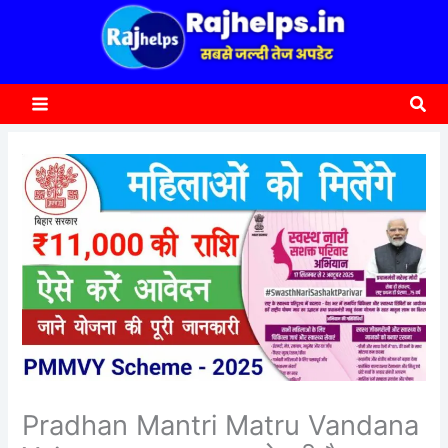
content
a
r
c
Sea
h
Pradhan Mantri Matru Vandana