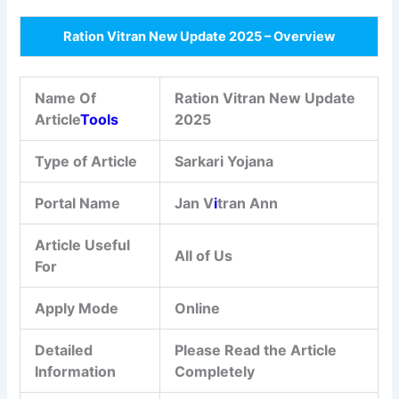
Ration Vitran New Update 2025 – Overview
Name Of
Ration Vitran New Update
Article
Tools
2025
Type of Article
Sarkari Yojana
Portal Name
Jan V
i
tran Ann
Article Useful
All of Us
For
Apply Mode
Online
Detailed
Please Read the Article
Information
Completely