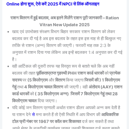
Online होना शुरू, ऐसे करें 2025 में NPCI से लिंक ऑनलाइन
राशन वितरण में हुई बदलाव, अब इतने मिलेंगे राशन पूरी जानकारी – Ration
Vitran New Update 2025
खाद एवं उपभोक्ता संरक्षण विभाग बिहार सरकार राशन वितरण को लेकर
बदलाव कर दी गई है अब इस बदलाव के तहत इस इस माह से ही बिल्कुल नए
तरीके से राशन (अन्न) वितरण की जाएगी। फरवरी माह तक 2:3 के
अनुपात में राशन दिया गया लेकिन अब इन्हें बदलकर 1:4 अनुपात कर दी गई
है।
वही आर्टिकल की दूसरी तरफ यह विस्तृत रूप से बताते चले कि अब नहीं
बदलाव की तहत
पूर्वीकताप्राप्त गृहस्थी PHH राशन कार्ड धारकों
को
प्रत्येक
सदस्य
पर
(5 किलोग्राम
और
वितरण
किया जाएगा
जिसमें की ) 1 किलोग्राम
गेहूं
तथा
4 किलोग्राम चावल वितरण
की जाएगी। वही
अंतोदय (AAY) राशन
कार्ड धारकों
को
( 35 किलोग्राम अन्न) जिसमें 7 किलोग्राम गेहूं तथा 28
किलोग्राम चावल
दिया जाएगा।
यदि कोई जन वितरण प्रणाली अर्थात राशन डीलर आपको अन्न कम देती है
या राशन देने
से
मना करते हैं तो ऐसी स्थिति में आप विभाग की
आधिकारिक
टोल फ्री नंबर पर 1967 पर कॉल कर शिकायत
दर्ज कर सकते हैं तथा
अपने क्षेत्र के नजदीकी कार्यालय जाकर उनकी शिकायत दर्ज करवा सकते