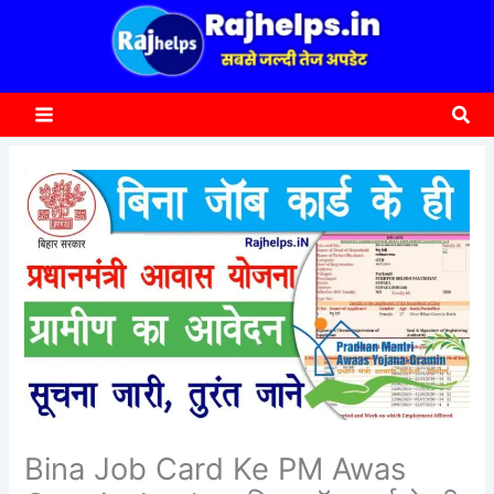
content
a
r
c
Sea
h
Bina Job Card Ke PM Awas