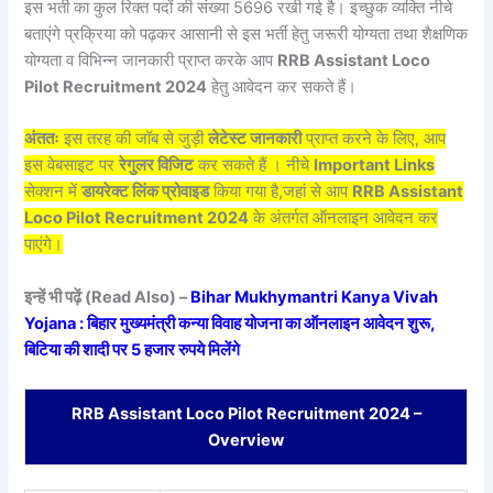
इस भर्ती का कुल रिक्त पदों की संख्या 5696 रखी गई है। इच्छुक व्यक्ति नीचे
बताएंगे प्रक्रिया को पढ़कर आसानी से इस भर्ती हेतु जरूरी योग्यता तथा शैक्षणिक
योग्यता व विभिन्न जानकारी प्राप्त करके आप
RRB Assistant Loco
Pilot Recruitment 2024
हेतु आवेदन कर सकते हैं।
अंततः
इस तरह की जॉब से जुड़ी
लेटेस्ट जानकारी
प्राप्त करने के लिए, आप
इस वेबसाइट पर
रेगुलर विजिट
कर सकते हैं । नीचे
Important Links
सेक्शन में
डायरेक्ट लिंक प्रोवाइड
किया गया है,जहां से आप
RRB Assistant
Loco Pilot Recruitment 2024
के अंतर्गत ऑनलाइन आवेदन कर
पाएंगे।
इन्हें भी पढ़ें (Read Also) –
Bihar Mukhymantri Kanya Vivah
Yojana : बिहार मुख्यमंत्री कन्या विवाह योजना का ऑनलाइन आवेदन शुरू,
बिटिया की शादी पर 5 हजार रुपये मिलेंगे
RRB Assistant Loco Pilot Recruitment 2024 –
Overview