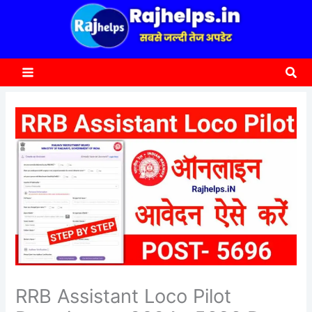
content
a
r
c
Sea
h
RRB Assistant Loco Pilot