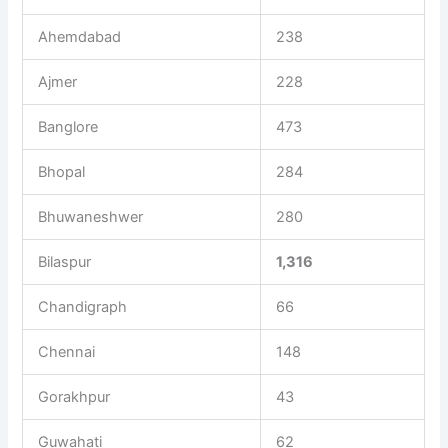
Ahemdabad
238
Ajmer
228
Banglore
473
Bhopal
284
Bhuwaneshwer
280
Bilaspur
1,316
Chandigraph
66
Chennai
148
Gorakhpur
43
Guwahati
62