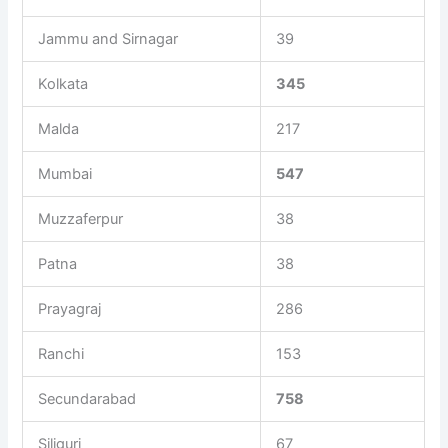
Jammu and Sirnagar
39
Kolkata
345
Malda
217
Mumbai
547
Muzzaferpur
38
Patna
38
Prayagraj
286
Ranchi
153
Secundarabad
758
Siliguri
67