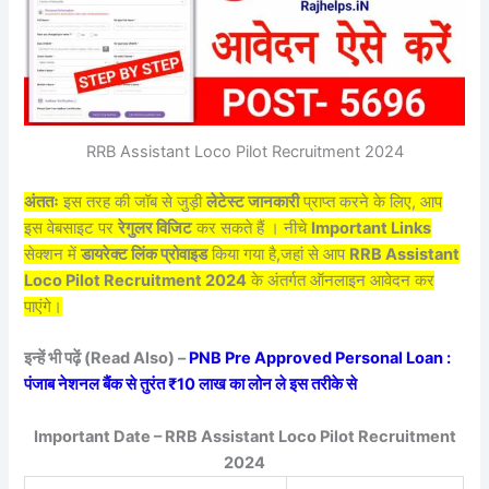
RRB Assistant Loco Pilot Recruitment 2024
अंततः
इस तरह की जॉब से जुड़ी
लेटेस्ट जानकारी
प्राप्त करने के लिए, आप
इस वेबसाइट पर
रेगुलर विजिट
कर सकते हैं । नीचे
Important Links
सेक्शन में
डायरेक्ट लिंक प्रोवाइड
किया गया है,जहां से आप
RRB Assistant
Loco Pilot Recruitment 2024
के अंतर्गत ऑनलाइन आवेदन कर
पाएंगे।
इन्हें भी पढ़ें (Read Also) –
PNB Pre Approved Personal Loan :
पंजाब नेशनल बैंक से तुरंत ₹10 लाख का लोन ले इस तरीके से
Important Date – RRB Assistant Loco Pilot Recruitment
2024